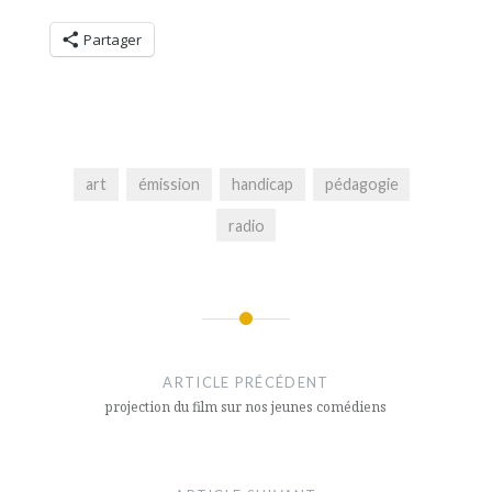
Partager
art
émission
handicap
pédagogie
radio
Navigation
de
ARTICLE PRÉCÉDENT
l’article
projection du film sur nos jeunes comédiens