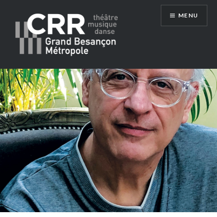
Aller
MENU
au
contenu
Conservatoire du Grand Besançon
Métropole