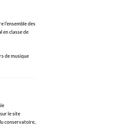
re l’ensemble des
l en classe de
urs de musique
ale
ur le site
 du conservatoire,