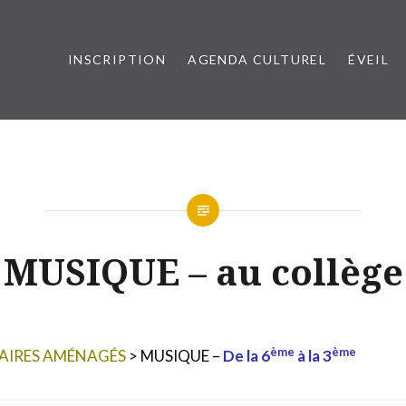
INSCRIPTION
AGENDA CULTUREL
ÉVEIL
esançon Métropole
MUSIQUE – au collège
ème
ème
RAIRES AMÉNAGÉS
> MUSIQUE –
De la 6
à la 3