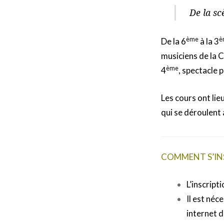
De la sc
ème
è
De la 6
à la 3
musiciens de la C
ème
4
, spectacle p
Les cours ont lie
qui se déroulent 
COMMENT S’INS
L’inscript
Il est néc
internet d