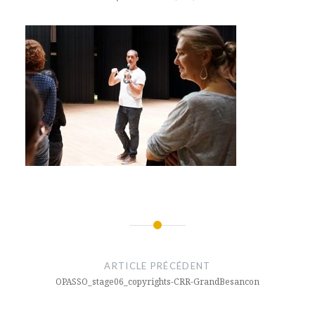
Navigation
de
ARTICLE PRÉCÉDENT
l’article
OPASSO_stage06_copyrights-CRR-GrandBesancon