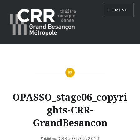
Aller
MENU
au
contenu
Conservatoire du Grand Besançon
Métropole
OPASSO_stage06_copyri
ghts-CRR-
GrandBesancon
Publié par
CRR
le
02/05/2018