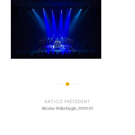
Navigation
de
ARTICLE PRÉCÉDENT
l’article
Nicolas-Waltefaugle_0009193