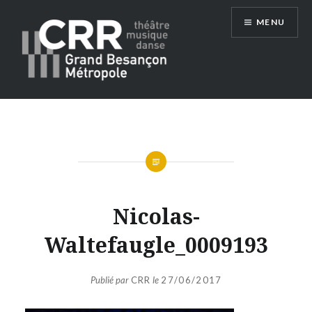
Aller
MENU
au
contenu
Conservatoire du Grand Besançon
Métropole
Nicolas-
Waltefaugle_0009193
Publié par
CRR
le
27/06/2017