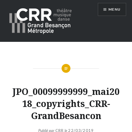
Aller
MENU
au
contenu
Conservatoire du Grand Besançon
Métropole
JPO_00099999999_mai20
18_copyrights_CRR-
GrandBesancon
Publié par
CRR
le
22/03/2019