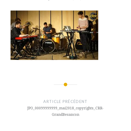
Navigation
de
ARTICLE PRÉCÉDENT
l’article
JPO_00099999999_mai2018_copyrights_CRR-
GrandBesancon