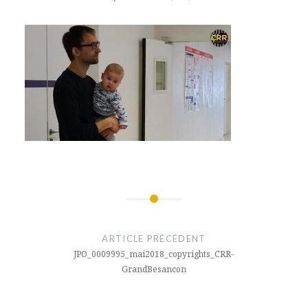
Navigation
de
ARTICLE PRÉCÉDENT
l’article
JPO_0009995_mai2018_copyrights_CRR-
GrandBesancon