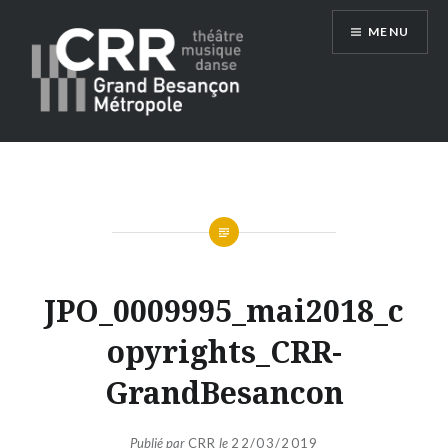
Aller
MENU
au
contenu
Conservatoire du Grand Besançon
Métropole
JPO_0009995_mai2018_c
opyrights_CRR-
GrandBesancon
Publié par
CRR
le
22/03/2019