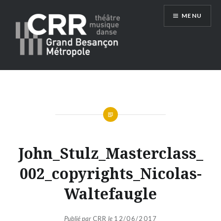
Aller
MENU
au
contenu
Conservatoire du Grand Besançon
Métropole
John_Stulz_Masterclass_
002_copyrights_Nicolas-
Waltefaugle
Publié par
CRR
le
12/06/2017