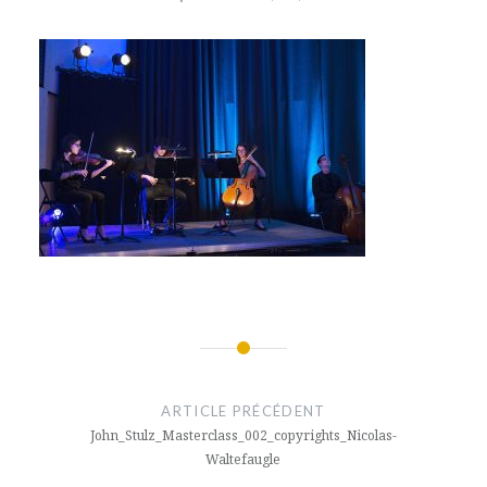
Navigation
de
ARTICLE PRÉCÉDENT
l’article
John_Stulz_Masterclass_002_copyrights_Nicolas-
Waltefaugle