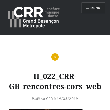
Aller
MENU
au
contenu
Conservatoire du Grand Besançon
Métropole
H_022_CRR-
GB_rencontres-cors_web
Publié par
CRR
le
19/03/2019