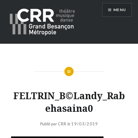
Aller
MENU
au
contenu
Conservatoire du Grand Besançon
Métropole
FELTRIN_B©Landy_Rab
ehasaina0
Publié par
CRR
le
19/03/2019