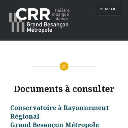
Aller
MENU
au
contenu
Conservatoire du Grand Besançon
Métropole
Documents à consulter
Conservatoire à Rayonnement
Régional
Grand Besançon Métropole