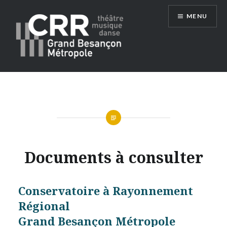
Aller
MENU
au
contenu
Conservatoire du Grand Besançon
Métropole
Documents à consulter
Conservatoire à Rayonnement
Régional
Grand Besançon Métropole