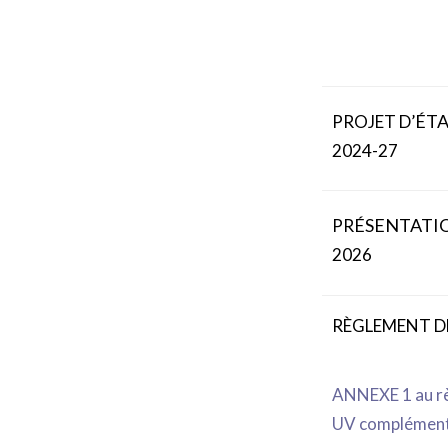
É
T
PROJET D’
2024-27
É
SENTATIO
PR
2026
RÈGLEMENT D
ANNEXE 1 au rè
UV complément