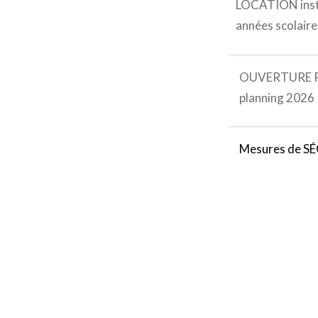
LOCATION ins
années scolair
OUVERTURE PU
planning 2026
Mesures de S
É