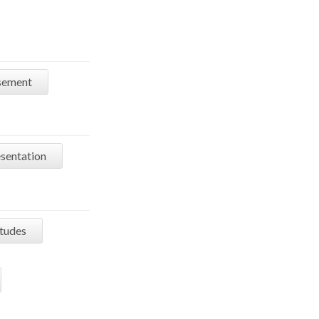
ssement
sentation
études