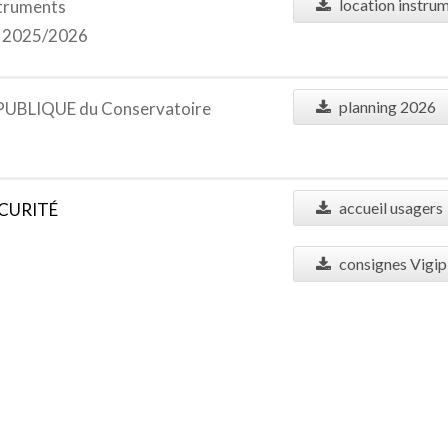
location instru
truments
e 2025/2026
planning 2026
BLIQUE du Conservatoire
accueil usagers
CURIT
É
consignes Vigip