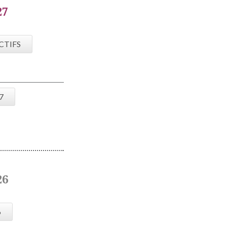
27
CTIFS
7
26
6