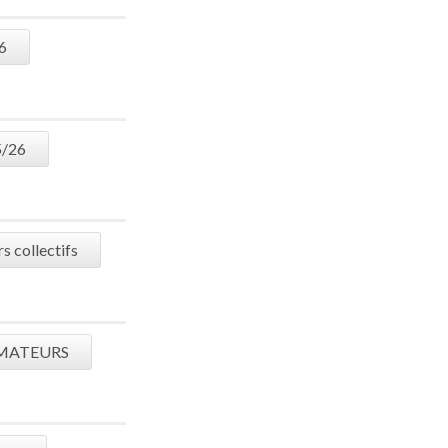
6
5/26
 collectifs
MATEURS