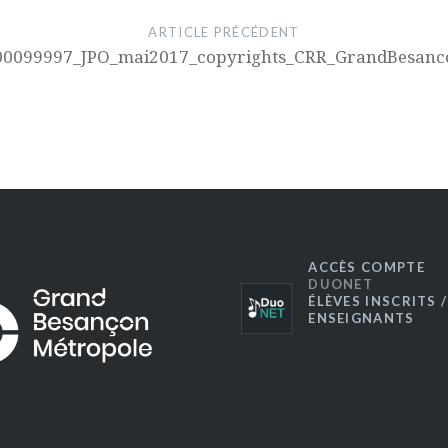
ARTICLE PRÉCÉDENT
00099997_JPO_mai2017_copyrights_CRR_GrandBesanc
ACCÈS COMPTE
DUONET
ÉLÈVES INSCRITS /
ENSEIGNANTS