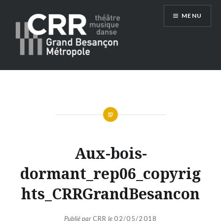
Aller
MENU
au
contenu
Conservatoire du Grand Besançon
Métropole
Aux-bois-
dormant_rep06_copyrig
hts_CRRGrandBesancon
Publié par
CRR
le
02/05/2018