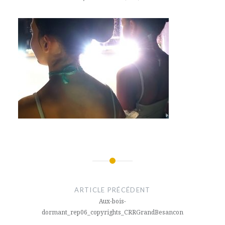
Navigation
de
ARTICLE PRÉCÉDENT
l’article
Aux-bois-
dormant_rep06_copyrights_CRRGrandBesancon