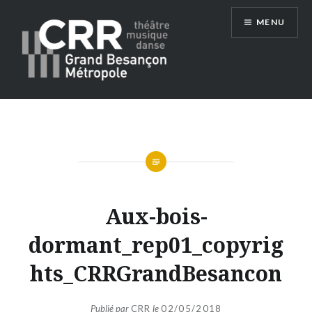
Aller
MENU
au
contenu
Conservatoire du Grand Besançon
Métropole
Aux-bois-
dormant_rep01_copyrig
hts_CRRGrandBesancon
Publié par
CRR
le
02/05/2018