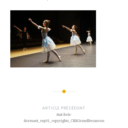
Navigation
de
ARTICLE PRÉCÉDENT
l’article
Aux-bois-
dormant_rep01_copyrights_CRRGrandBesancon