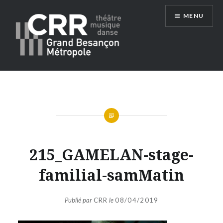
Aller
MENU
au
contenu
Conservatoire du Grand Besançon
Métropole
215_GAMELAN-stage-
familial-samMatin
Publié par
CRR
le
08/04/2019