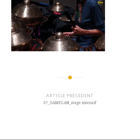
Navigation
de
ARTICLE PRÉCÉDENT
l’article
07_GAMELAN_stage-intensif