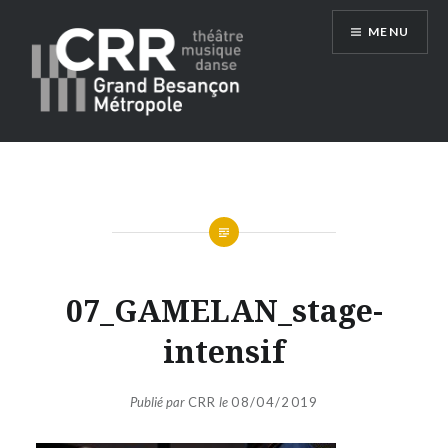
Aller
MENU
au
contenu
Conservatoire du Grand Besançon
Métropole
07_GAMELAN_stage-
intensif
Publié par
CRR
le
08/04/2019