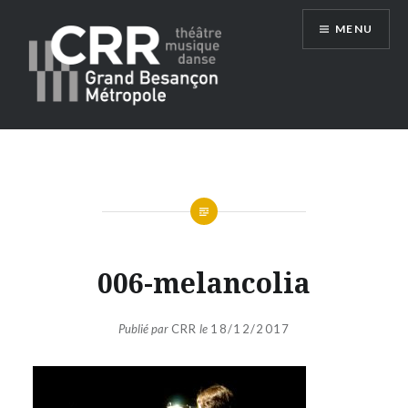
Aller
MENU
au
contenu
Conservatoire du Grand Besançon
Métropole
006-melancolia
Publié par
CRR
le
18/12/2017