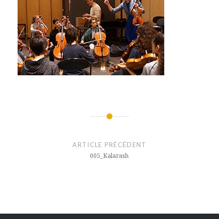
Navigation
de
ARTICLE PRÉCÉDENT
l’article
005_Kalarash