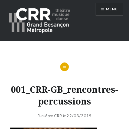
Aller
MENU
au
contenu
Conservatoire du Grand Besançon
Métropole
001_CRR-GB_rencontres-
percussions
Publié par
CRR
le
22/03/2019