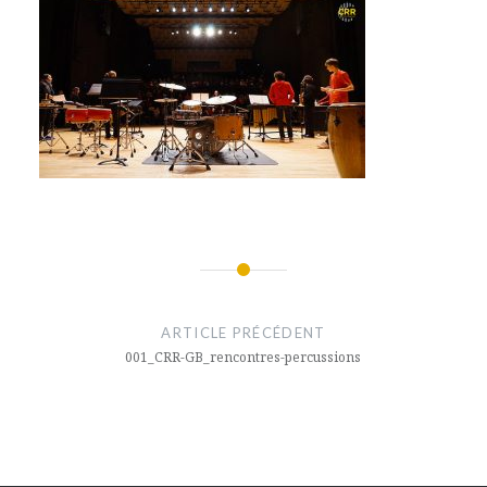
Navigation
de
ARTICLE PRÉCÉDENT
l’article
001_CRR-GB_rencontres-percussions