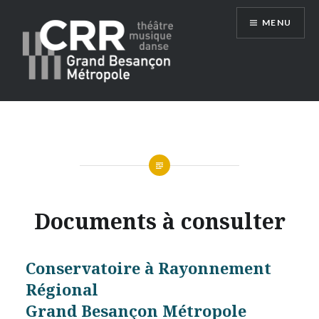
Aller
MENU
au
contenu
Conservatoire du Grand Besançon
Métropole
Documents à consulter
Conservatoire à Rayonnement
Régional
Grand Besançon Métropole