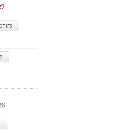
27
CTIFS
7
26
6