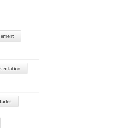
ssement
sentation
études