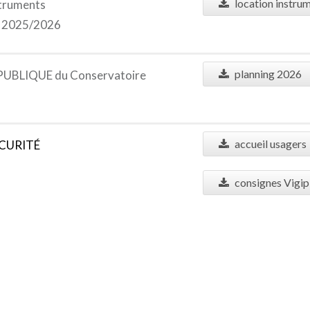
location instru
truments
e 2025/2026
planning 2026
BLIQUE du Conservatoire
accueil usagers
CURIT
É
consignes Vigip