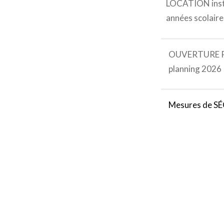
LOCATION ins
années scolair
OUVERTURE PU
planning 2026
Mesures de S
É