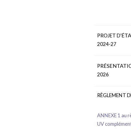
É
T
PROJET D’
2024-27
É
SENTATIO
PR
2026
RÈGLEMENT D
ANNEXE 1 au rè
UV complément