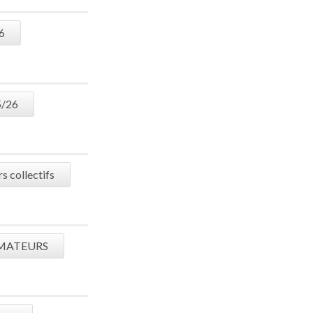
6
5/26
 collectifs
MATEURS