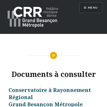
Aller
MENU
au
contenu
Conservatoire du Grand Besançon
Métropole
Documents à consulter
Conservatoire à Rayonnement
Régional
Grand Besançon Métropole