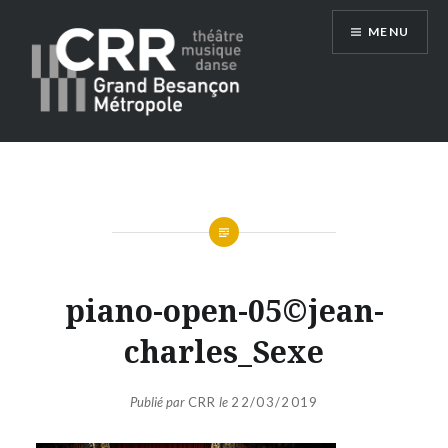
Aller
MENU
au
contenu
Conservatoire du Grand Besançon
Métropole
piano-open-05©jean-
charles_Sexe
Publié par
CRR
le
22/03/2019