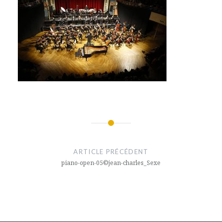
Navigation
de
ARTICLE PRÉCÉDENT
l’article
piano-open-05©jean-charles_Sexe