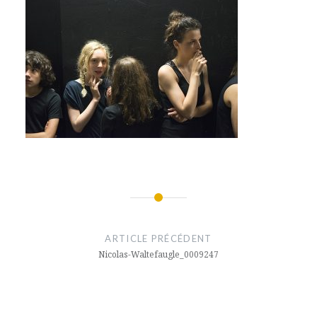
Navigation
de
ARTICLE PRÉCÉDENT
l’article
Nicolas-Waltefaugle_0009247