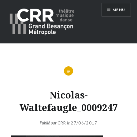
Aller
MENU
au
contenu
Conservatoire du Grand Besançon
Métropole
Nicolas-
Waltefaugle_0009247
Publié par
CRR
le
27/06/2017