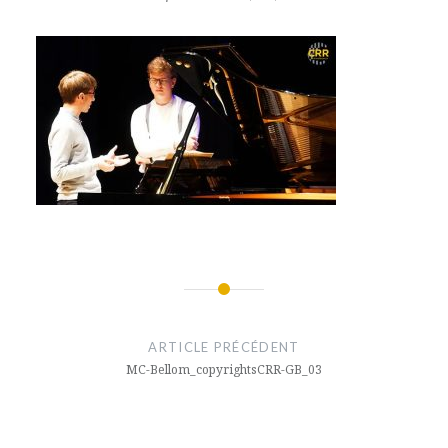
Navigation
de
ARTICLE PRÉCÉDENT
l’article
MC-Bellom_copyrightsCRR-GB_03