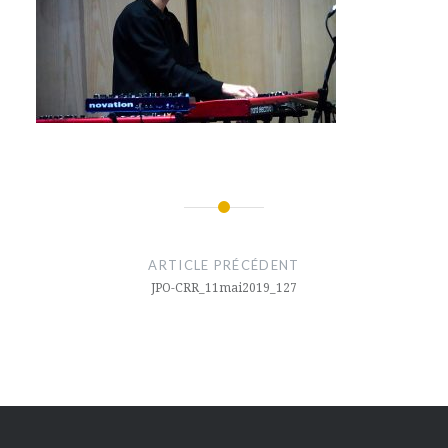
Navigation
de
ARTICLE PRÉCÉDENT
l’article
JPO-CRR_11mai2019_127