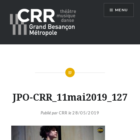
Aller
MENU
au
contenu
Conservatoire du Grand Besançon
Métropole
JPO-CRR_11mai2019_127
Publié par
CRR
le
28/05/2019