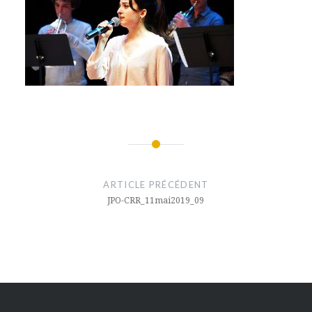
Navigation
de
ARTICLE PRÉCÉDENT
l’article
JPO-CRR_11mai2019_09