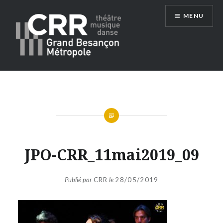
Aller
MENU
au
contenu
Conservatoire du Grand Besançon
Métropole
JPO-CRR_11mai2019_09
Publié par
CRR
le
28/05/2019