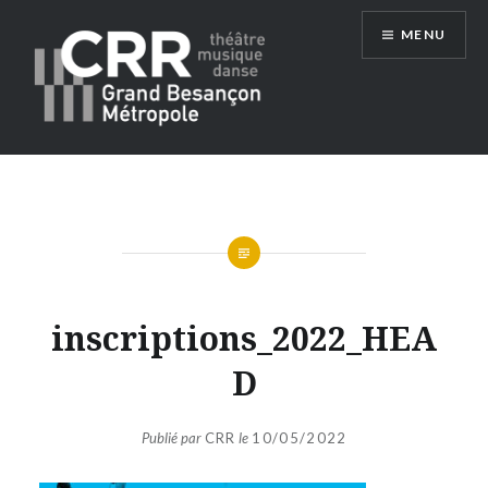
Aller
MENU
au
contenu
Conservatoire du Grand Besançon
Métropole
inscriptions_2022_HEA
D
Publié par
CRR
le
10/05/2022