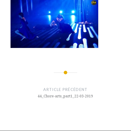
Navigation
de
ARTICLE PRÉCÉDENT
l’article
44_Chore-arts_part1_22-03-2019