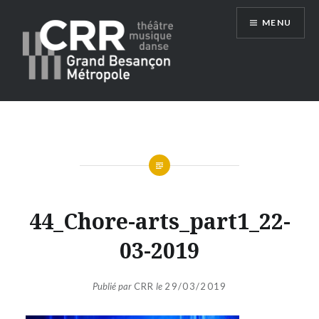
Aller
MENU
au
contenu
Conservatoire du Grand Besançon
Métropole
44_Chore-arts_part1_22-
03-2019
Publié par
CRR
le
29/03/2019