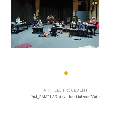
Navigation
de
ARTICLE PRÉCÉDENT
l’article
204_GAMELAN-stage-familial-samMatin