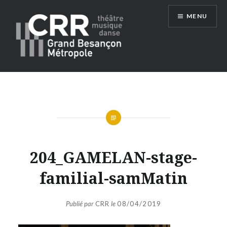
Aller
MENU
au
contenu
Conservatoire du Grand Besançon
Métropole
204_GAMELAN-stage-
familial-samMatin
Publié par
CRR
le
08/04/2019